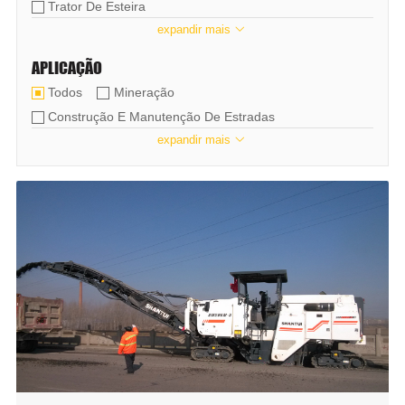
Trator De Esteira
expandir mais

Máquinas De Elevação De Tubos
Pá Carregadeira
Rolo Compactador
APLICAÇÃO
Motoniveladora
Pavimentadora
Todos
Mineração
Máquina De Fresagem
Regeneração A Frio
Construção E Manutenção De Estradas
Nova Energia
Empilhadeira
expandir mais

Silvicultura
Construção De Terras Agrícolas
Caminhão De Mineração
Máquinas Para Betão
Projeto Hidráulico
Municipal
Jardim
Higiene Ambiental
Construção De Tubos